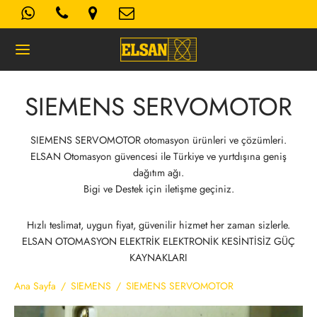
SIEMENS SERVOMOTOR
Geri
SIEMENS SERVOMOTOR otomasyon ürünleri ve çözümleri.
ELSAN Otomasyon güvencesi ile Türkiye ve yurtdışına geniş
K- AYDINLATMA METNI
dağıtım ağı.
Bigi ve Destek için iletişme geçiniz.
Kullanım Koşulları
Hızlı teslimat, uygun fiyat, güvenilir hizmet her zaman sizlerle.
ELSAN OTOMASYON ELEKTRİK ELEKTRONİK KESİNTİSİZ GÜÇ
 Politikası
KAYNAKLARI
Ana Sayfa
/
SIEMENS
/
SIEMENS SERVOMOTOR