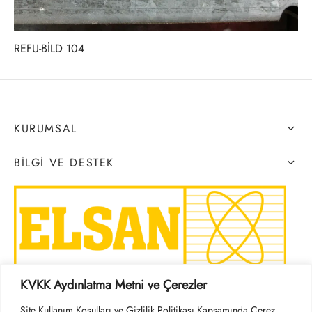
REFU-BİLD 104
KURUMSAL
BILGI VE DESTEK
KVKK Aydınlatma Metni ve Çerezler
SOSYAL MEDYA
Site Kullanım Koşulları ve Gizlilik Politikası Kapsamında Çerez