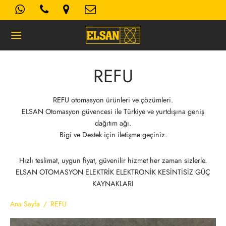
REFU
Geri
REFU otomasyon ürünleri ve çözümleri.
ELSAN Otomasyon güvencesi ile Türkiye ve yurtdışına geniş
K- AYDINLATMA METNI
dağıtım ağı.
Bigi ve Destek için iletişme geçiniz.
Kullanım Koşulları
Hızlı teslimat, uygun fiyat, güvenilir hizmet her zaman sizlerle.
ELSAN OTOMASYON ELEKTRİK ELEKTRONİK KESİNTİSİZ GÜÇ
 Politikası
KAYNAKLARI
Ana Sayfa
/
REFU