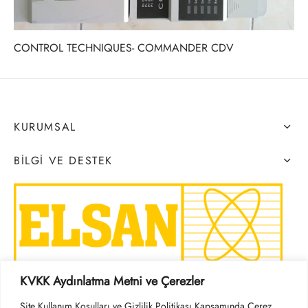
CONTROL TECHNIQUES- COMMANDER CDV
KURUMSAL
BILGI VE DESTEK
KVKK Aydınlatma Metni ve Çerezler
SOSYAL MEDYA
Site Kullanım Koşulları ve Gizlilik Politikası Kapsamında Çerez