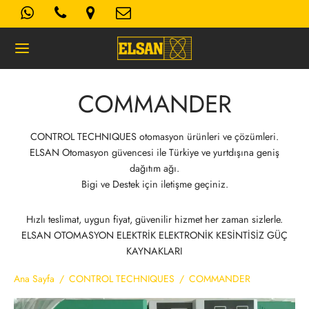
COMMANDER
Geri
CONTROL TECHNIQUES otomasyon ürünleri ve çözümleri.
ELSAN Otomasyon güvencesi ile Türkiye ve yurtdışına geniş
K- AYDINLATMA METNI
dağıtım ağı.
Bigi ve Destek için iletişme geçiniz.
Kullanım Koşulları
Hızlı teslimat, uygun fiyat, güvenilir hizmet her zaman sizlerle.
ELSAN OTOMASYON ELEKTRİK ELEKTRONİK KESİNTİSİZ GÜÇ
 Politikası
KAYNAKLARI
Ana Sayfa
/
CONTROL TECHNIQUES
/
COMMANDER