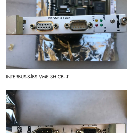
INTERBUS-S-İBS VME 3H CB-İ-T