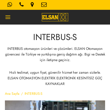
INTERBUS-S
Geri
INTERBUS otomasyon ürünleri ve çözümleri. ELSAN Otomasyon
güvencesi ile Türkiye ve yurtdışına geniş dağıtım ağı. Bigi ve Destek
K- AYDINLATMA METNI
için iletişme geçiniz.
Kullanım Koşulları
Hızlı teslimat, uygun fiyat, güvenilir hizmet her zaman sizlerle.
ELSAN OTOMASYON ELEKTRİK ELEKTRONİK KESİNTİSİZ GÜÇ
KAYNAKLAR
 Politikası
Ana Sayfa
/
INTERBUS-S