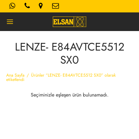
LENZE- E84AVTCE5512
SX0
Geri
K- AYDINLATMA METNI
Ana Sayfa
/
Ürünler “LENZE- E84AVTCE5512 SX0” olarak
etiketlendi
Kullanım Koşulları
Seçiminizle eşleşen ürün bulunamadı.
 Politikası