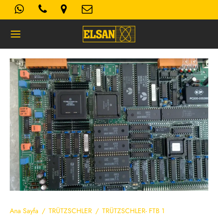
Geri
K- AYDINLATMA METNI
Kullanım Koşulları
 Politikası
Ana Sayfa
/
TRÜTZSCHLER
/
TRÜTZSCHLER- FTB 1