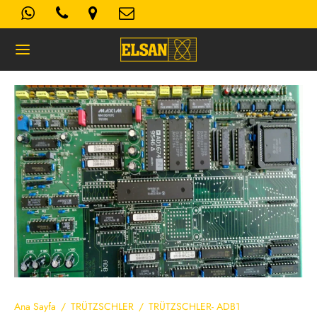
Geri
K- AYDINLATMA METNI
Kullanım Koşulları
 Politikası
Ana Sayfa
/
TRÜTZSCHLER
/
TRÜTZSCHLER- ADB1