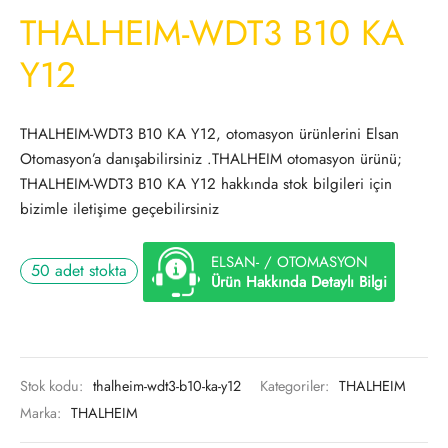
THALHEIM-WDT3 B10 KA
Y12
THALHEIM-WDT3 B10 KA Y12, otomasyon ürünlerini Elsan
Otomasyon’a danışabilirsiniz .THALHEIM otomasyon ürünü;
THALHEIM-WDT3 B10 KA Y12 hakkında stok bilgileri için
bizimle iletişime geçebilirsiniz
ELSAN- / OTOMASYON
50 adet stokta
Ürün Hakkında Detaylı Bilgi
Stok kodu:
thalheim-wdt3-b10-ka-y12
Kategoriler:
THALHEIM
Marka:
THALHEIM