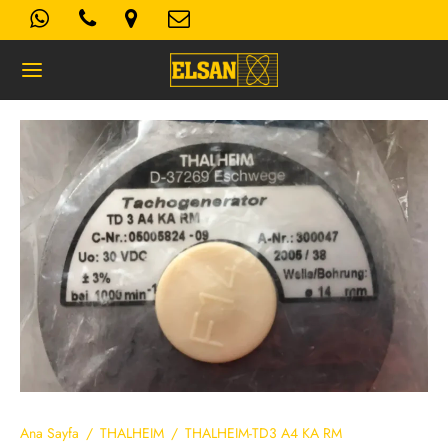
Geri
K- AYDINLATMA METNI
Kullanım Koşulları
 Politikası
Ana Sayfa
/
THALHEIM
/
THALHEIM-TD3 A4 KA RM