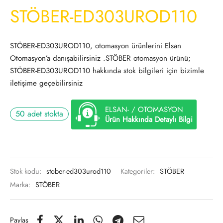
STÖBER-ED303UROD110
STÖBER-ED303UROD110, otomasyon ürünlerini Elsan
Otomasyon’a danışabilirsiniz .STÖBER otomasyon ürünü;
STÖBER-ED303UROD110 hakkında stok bilgileri için bizimle
iletişime geçebilirsiniz
ELSAN- / OTOMASYON
50 adet stokta
Ürün Hakkında Detaylı Bilgi
Stok kodu:
stober-ed303urod110
Kategoriler:
STÖBER
Marka:
STÖBER
Paylaş