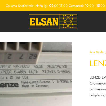
Çalışma Saatlerimiz: Hafta içi:
09
:00-
17
:00 Cumartesi:
10
:00 -
15
:00
Ana Sayfa
LEN
LENZE- EV
Otomasyon
otomasyon
bilgileri i