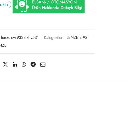
ELSAN- / OTOMASYON
tokta
Ürün Hakkında Detaylı Bilgi
lenze-evs9328-khv531
Kategoriler:
LENZE E 93
NZE