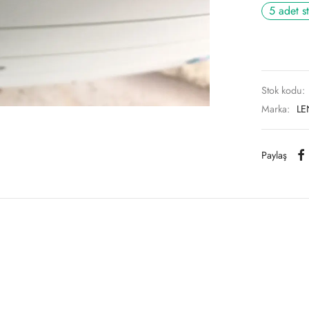
5 adet s
Stok kodu:
Marka:
LE
Paylaş