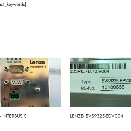
ct_keywords]
- INTERBUS S
LENZE- EVS9325-EDV004