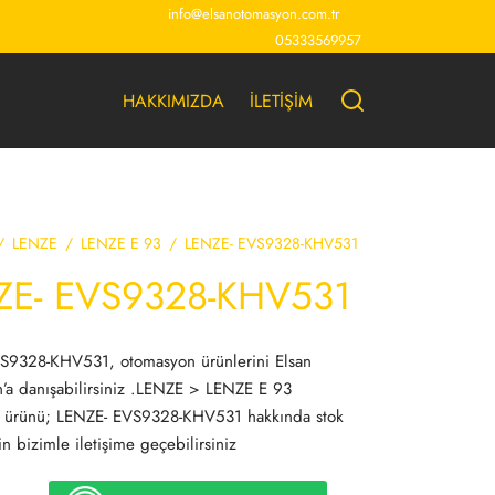
info@elsanotomasyon.com.tr
05333569957
HAKKIMIZDA
İLETİŞİM
/
LENZE
/
LENZE E 93
/
LENZE- EVS9328-KHV531
ZE- EVS9328-KHV531
S9328-KHV531, otomasyon ürünlerini Elsan
’a danışabilirsiniz .LENZE > LENZE E 93
 ürünü; LENZE- EVS9328-KHV531 hakkında stok
çin bizimle iletişime geçebilirsiniz