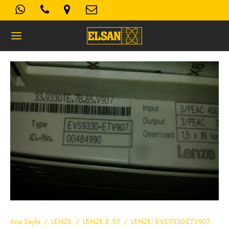
Geri
K- AYDINLATMA METNI
Kullanım Koşulları
 Politikası
Ana Sayfa
/
LENZE
/
LENZE E 93
/
LENZE- EVS9330-ETV907