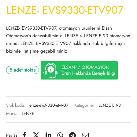
LENZE- EVS9330-ETV907
LENZE- EVS9330-ETV907, otomasyon ürünlerini Elsan
Otomasyon’a danışabilirsiniz .LENZE > LENZE E 93 otomasyon
ürünü; LENZE- EVS9330-ETV907 hakkında stok bilgileri için
bizimle iletişime geçebilirsiniz
ELSAN- / OTOMASYON
5 adet stokta
Ürün Hakkında Detaylı Bilgi
Stok kodu:
lenze-evs9330-etv907
Kategoriler:
LENZE E 93
Marka:
LENZE
Paylaş