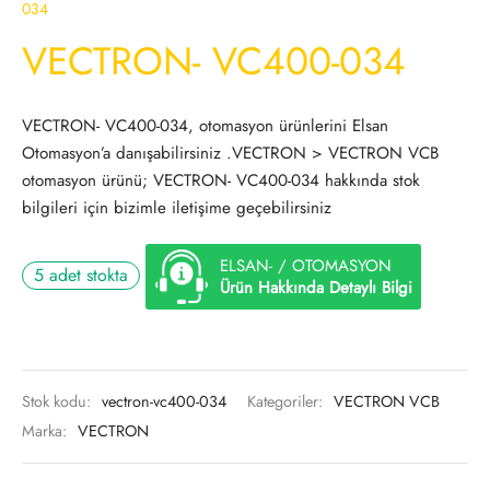
034
VECTRON- VC400-034
VECTRON- VC400-034, otomasyon ürünlerini Elsan
Otomasyon’a danışabilirsiniz .VECTRON > VECTRON VCB
otomasyon ürünü; VECTRON- VC400-034 hakkında stok
bilgileri için bizimle iletişime geçebilirsiniz
ELSAN- / OTOMASYON
5 adet stokta
Ürün Hakkında Detaylı Bilgi
Stok kodu:
vectron-vc400-034
Kategoriler:
VECTRON VCB
Marka:
VECTRON