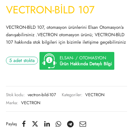
VECTRON-BİLD 107
VECTRON-BİLD 107, otomasyon ürünlerini Elsan Otomasyon’a
danışabilirsiniz .VECTRON otomasyon ürünü; VECTRON-BİLD
107 hakkında stok bilgileri için bizimle iletişime geçebilirsiniz
ELSAN- / OTOMASYON
5 adet stokta
Ürün Hakkında Detaylı Bilgi
Stok kodu:
vectron-bild-107
Kategoriler:
VECTRON
Marka:
VECTRON
Paylaş