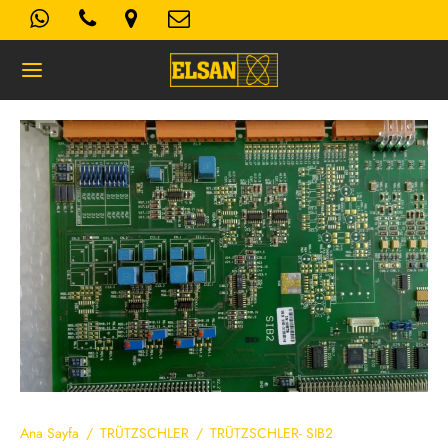
Geri
K- AYDINLATMA METNI
Kullanım Koşulları
 Politikası
Ana Sayfa
/
TRÜTZSCHLER
/
TRÜTZSCHLER- SIB2