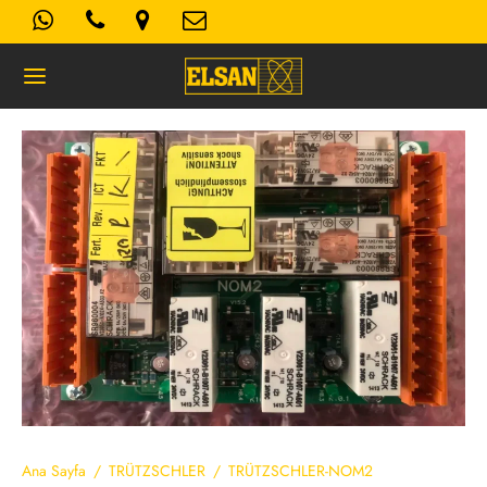
Geri
K- AYDINLATMA METNI
Kullanım Koşulları
 Politikası
Ana Sayfa
/
TRÜTZSCHLER
/
TRÜTZSCHLER-NOM2