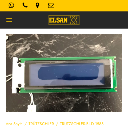
Geri
K- AYDINLATMA METNI
Kullanım Koşulları
 Politikası
Ana Sayfa
/
TRÜTZSCHLER
/
TRÜTZSCHLER-BİLD 1588