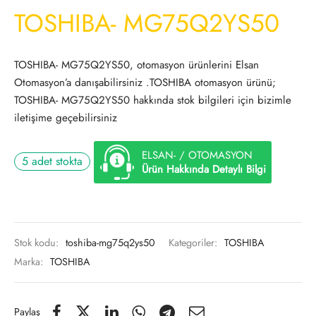
TOSHIBA- MG75Q2YS50
TOSHIBA- MG75Q2YS50, otomasyon ürünlerini Elsan
Otomasyon’a danışabilirsiniz .TOSHIBA otomasyon ürünü;
TOSHIBA- MG75Q2YS50 hakkında stok bilgileri için bizimle
iletişime geçebilirsiniz
ELSAN- / OTOMASYON
5 adet stokta
Ürün Hakkında Detaylı Bilgi
Stok kodu:
toshiba-mg75q2ys50
Kategoriler:
TOSHIBA
Marka:
TOSHIBA
Paylaş