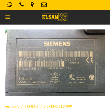
Geri
K- AYDINLATMA METNI
Kullanım Koşulları
 Politikası
Ana Sayfa
/
SIEMENS
/
SIEMENS-BİLD 899