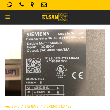
Geri
K- AYDINLATMA METNI
Kullanım Koşulları
 Politikası
Ana Sayfa
/
SIEMENS
/
SIEMENS-BİLD 132