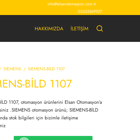
info@elsanotomasyon.com.tr
05333569957
HAKKIMIZDA
İLETİŞİM
/
SIEMENS
/
SIEMENS-BİLD 1107
MENS-BİLD 1107
İLD 1107, otomasyon ürünlerini Elsan Otomasyon’a
irsiniz .SIEMENS otomasyon ürünü; SIEMENS-BİLD
da stok bilgileri için bizimle iletişime
niz