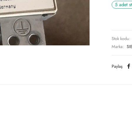
5 adet s
Stok kodu:
Marka:
SI
Paylaş