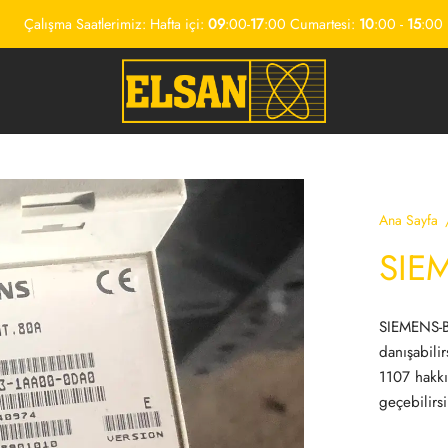
Çalışma Saatlerimiz: Hafta içi:
09
:00-
17
:00 Cumartesi:
10
:00 -
15
:00
Ana Sayfa
SIE
SIEMENS-B
danışabil
1107 hakkın
geçebilirsi