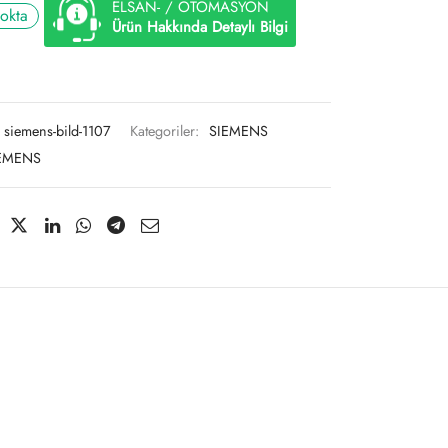
ELSAN- / OTOMASYON
tokta
Ürün Hakkında Detaylı Bilgi
siemens-bild-1107
Kategoriler:
SIEMENS
EMENS