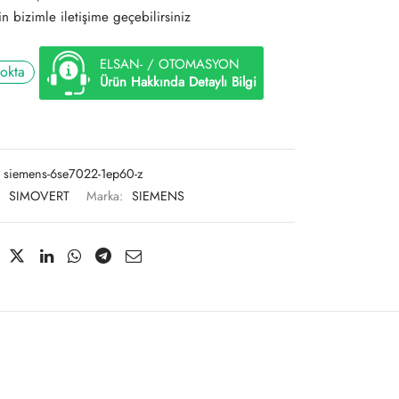
çin bizimle iletişime geçebilirsiniz
ELSAN- / OTOMASYON
tokta
Ürün Hakkında Detaylı Bilgi
siemens-6se7022-1ep60-z
:
SIMOVERT
Marka:
SIEMENS