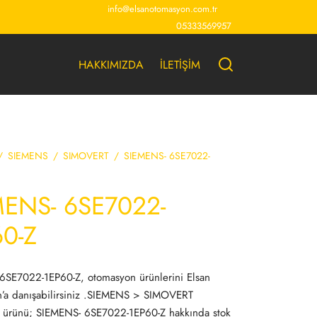
info@elsanotomasyon.com.tr
05333569957
HAKKIMIZDA
İLETİŞİM
/
SIEMENS
/
SIMOVERT
/
SIEMENS- 6SE7022-
MENS- 6SE7022-
60-Z
6SE7022-1EP60-Z, otomasyon ürünlerini Elsan
’a danışabilirsiniz .SIEMENS > SIMOVERT
 ürünü; SIEMENS- 6SE7022-1EP60-Z hakkında stok