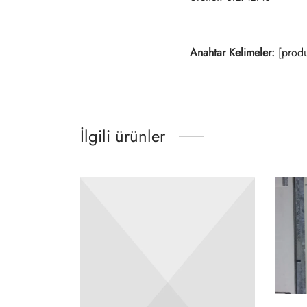
Anahtar Kelimeler:
[produ
İlgili ürünler