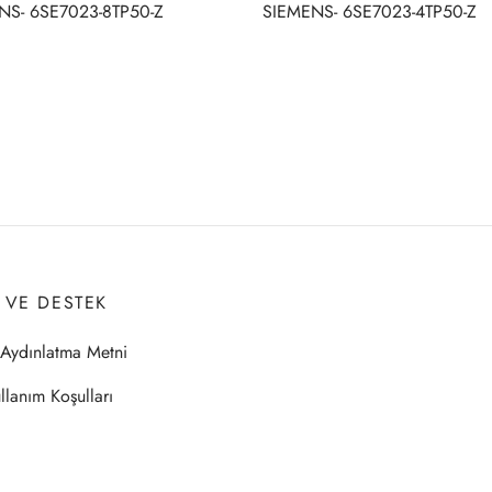
NS- 6SE7023-8TP50-Z
SIEMENS- 6SE7023-4TP50-Z
I VE DESTEK
Aydınlatma Metni
llanım Koşulları