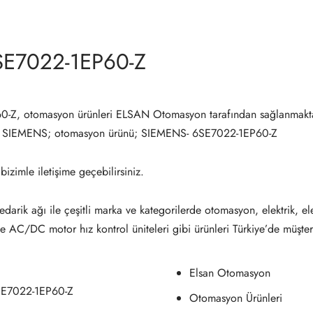
SE7022-1EP60-Z
-Z, otomasyon ürünleri ELSAN Otomasyon tarafından sağlanmakta
e SIEMENS; otomasyon ürünü; SIEMENS- 6SE7022-1EP60-Z
 bizimle iletişime geçebilirsiniz.
darik ağı ile çeşitli marka ve kategorilerde otomasyon, elektrik, el
ve AC/DC motor hız kontrol üniteleri gibi ürünleri Türkiye’de müşter
Elsan Otomasyon
SE7022-1EP60-Z
Otomasyon Ürünleri