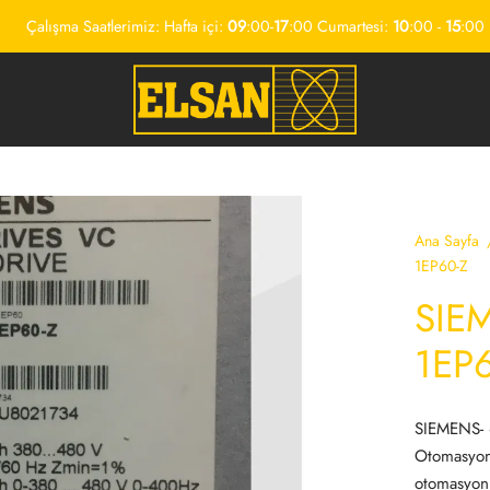
Çalışma Saatlerimiz: Hafta içi:
09
:00-
17
:00 Cumartesi:
10
:00 -
15
:00
Ana Sayfa
1EP60-Z
SIE
1EP
SIEMENS- 
Otomasyon
otomasyon