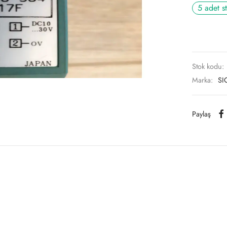
5 adet s
Stok kodu:
Marka:
SI
Paylaş