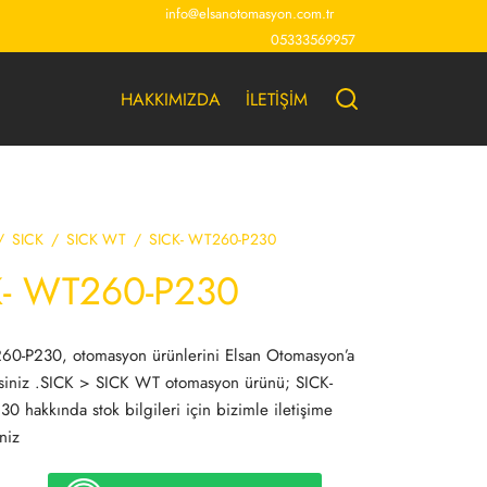
info@elsanotomasyon.com.tr
05333569957
HAKKIMIZDA
İLETİŞİM
/
SICK
/
SICK WT
/
SICK- WT260-P230
K- WT260-P230
60-P230, otomasyon ürünlerini Elsan Otomasyon’a
rsiniz .SICK > SICK WT otomasyon ürünü; SICK-
 hakkında stok bilgileri için bizimle iletişime
niz