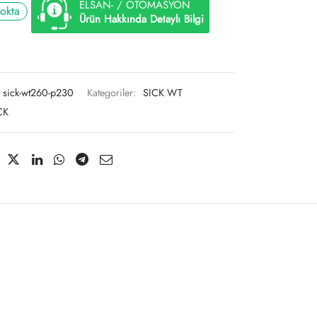
ELSAN- / OTOMASYON
tokta
Ürün Hakkında Detaylı Bilgi
sick-wt260-p230
Kategoriler:
SICK WT
CK