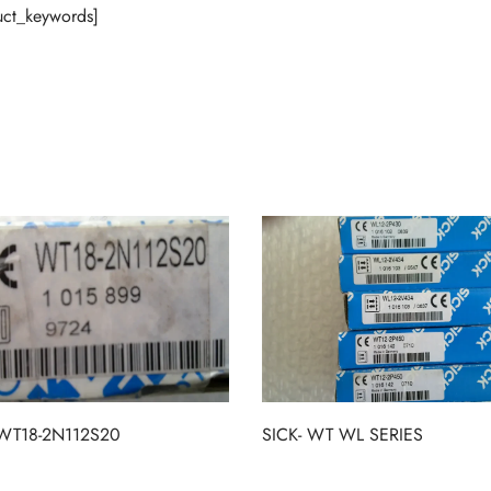
ct_keywords]
 WT18-2N112S20
SICK- WT WL SERIES