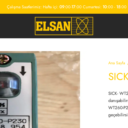
Çalışma Saatlerimiz: Hafta içi:
09
:00-
17
:00 Cumartesi:
10
:00 -
15
:00
Ana Sayfa
SIC
SICK- WT2
danışabili
WT260-P230
geçebilirsi