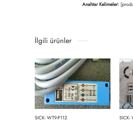
Anahtar Kelimeler:
[produ
İlgili ürünler
SICK- WT9-P112
SICK-