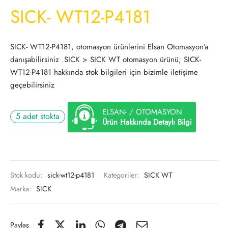
SICK- WT12-P4181
SICK- WT12-P4181, otomasyon ürünlerini Elsan Otomasyon’a
danışabilirsiniz .SICK > SICK WT otomasyon ürünü; SICK-
WT12-P4181 hakkında stok bilgileri için bizimle iletişime
geçebilirsiniz
ELSAN- / OTOMASYON
5 adet stokta
Ürün Hakkında Detaylı Bilgi
Stok kodu:
sick-wt12-p4181
Kategoriler:
SICK WT
Marka:
SICK
Paylaş