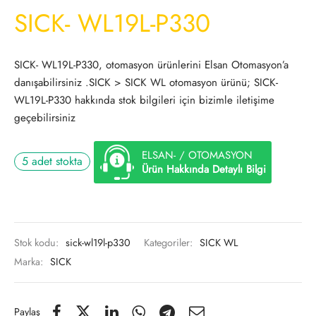
SICK- WL19L-P330
SICK- WL19L-P330, otomasyon ürünlerini Elsan Otomasyon’a
danışabilirsiniz .SICK > SICK WL otomasyon ürünü; SICK-
WL19L-P330 hakkında stok bilgileri için bizimle iletişime
geçebilirsiniz
ELSAN- / OTOMASYON
5 adet stokta
Ürün Hakkında Detaylı Bilgi
Stok kodu:
sick-wl19l-p330
Kategoriler:
SICK WL
Marka:
SICK
Paylaş