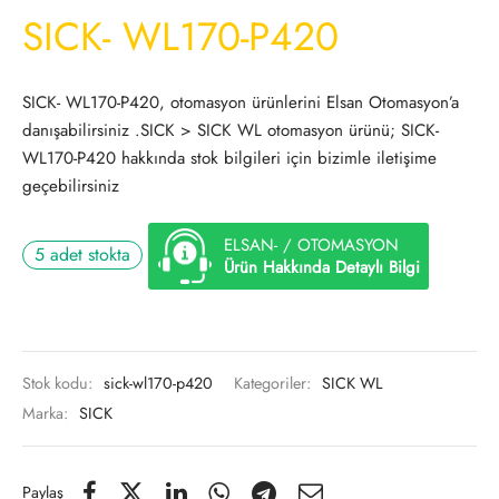
SICK- WL170-P420
SICK- WL170-P420, otomasyon ürünlerini Elsan Otomasyon’a
danışabilirsiniz .SICK > SICK WL otomasyon ürünü; SICK-
WL170-P420 hakkında stok bilgileri için bizimle iletişime
geçebilirsiniz
ELSAN- / OTOMASYON
5 adet stokta
Ürün Hakkında Detaylı Bilgi
Stok kodu:
sick-wl170-p420
Kategoriler:
SICK WL
Marka:
SICK
Paylaş