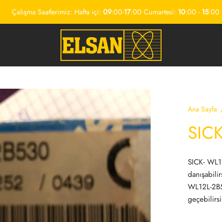
Çalışma Saatlerimiz: Hafta içi:
09
:00-
17
:00 Cumartesi:
10
:00 -
15
:00
Ana Sayfa
SIC
SICK- WL1
danışabili
WL12L-2B53
geçebilirsi