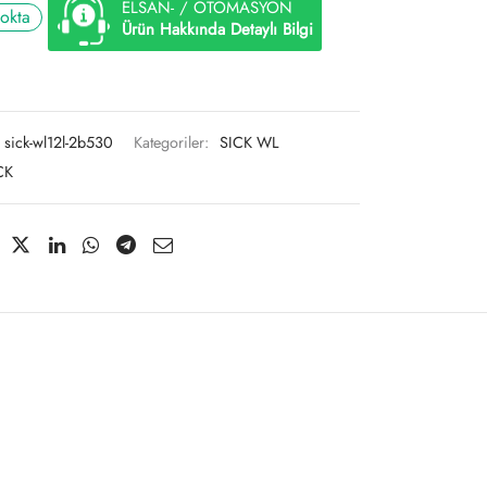
ELSAN- / OTOMASYON
tokta
Ürün Hakkında Detaylı Bilgi
sick-wl12l-2b530
Kategoriler:
SICK WL
CK