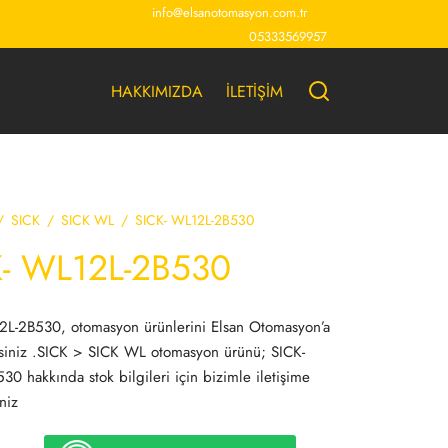
info@elsanotomasyon.com.tr
05333569957
HAKKIMIZDA
İLETİŞİM
/
SICK
/
SICK WL
/
SICK- WL12L-2B530
K- WL12L-2B530
2L-2B530, otomasyon ürünlerini Elsan Otomasyon’a
rsiniz .SICK > SICK WL otomasyon ürünü; SICK-
0 hakkında stok bilgileri için bizimle iletişime
niz