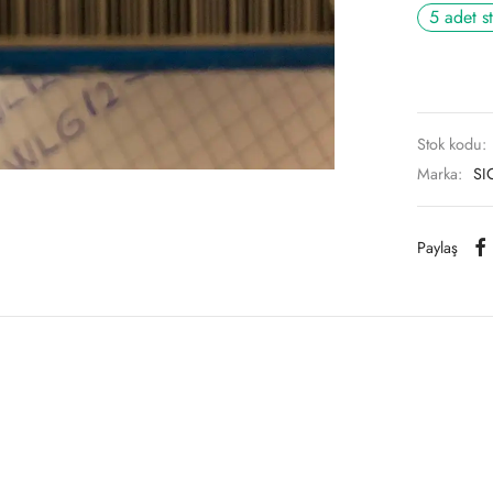
5 adet s
Stok kodu:
Marka:
SI
Paylaş