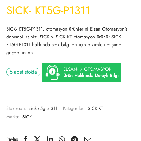
SICK- KT5G-P1311
SICK- KT5G-P1311, otomasyon ürünlerini Elsan Otomasyon’a
danışabilirsiniz .SICK > SICK KT otomasyon ürünü; SICK-
KT5G-P1311 hakkında stok bilgileri için bizimle iletişime
geçebilirsiniz
ELSAN- / OTOMASYON
5 adet stokta
Ürün Hakkında Detaylı Bilgi
Stok kodu:
sick-kt5g-p1311
Kategoriler:
SICK KT
Marka:
SICK
Paylaş