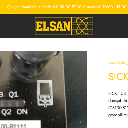
Çalışma Saatlerimiz: Hafta içi:
09
:00-
17
:00 Cumartesi:
10
:00 -
15
:00
Ana Sayfa
SICK
SICK- ICS1
danışabili
ICS100-B11
geçebilirsi