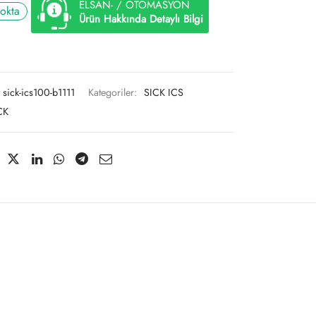
ELSAN- / OTOMASYON
tokta
Ürün Hakkında Detaylı Bilgi
sick-ics100-b1111
Kategoriler:
SICK ICS
CK