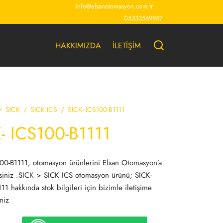
info@elsanotomasyon.com.tr
05333569957
HAKKIMIZDA
İLETİŞİM
/
SICK
/
SICK ICS
/
SICK- ICS100-B1111
- ICS100-B1111
00-B1111, otomasyon ürünlerini Elsan Otomasyon’a
rsiniz .SICK > SICK ICS otomasyon ürünü; SICK-
11 hakkında stok bilgileri için bizimle iletişime
niz