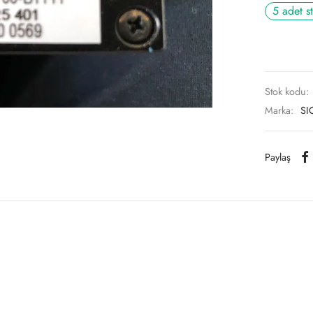
5 adet s
Stok kodu:
Marka:
SI
Paylaş