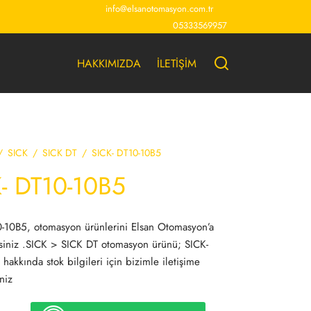
info@elsanotomasyon.com.tr
05333569957
HAKKIMIZDA
İLETİŞİM
/
SICK
/
SICK DT
/
SICK- DT10-10B5
- DT10-10B5
-10B5, otomasyon ürünlerini Elsan Otomasyon’a
rsiniz .SICK > SICK DT otomasyon ürünü; SICK-
hakkında stok bilgileri için bizimle iletişime
niz