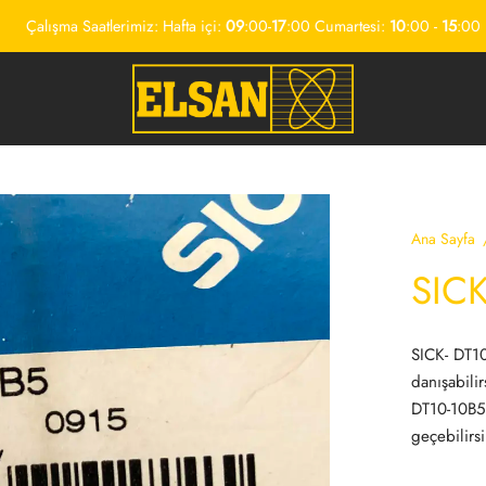
Çalışma Saatlerimiz: Hafta içi:
09
:00-
17
:00 Cumartesi:
10
:00 -
15
:00
Ana Sayfa
SICK
SICK- DT10
danışabili
DT10-10B5 
geçebilirsi