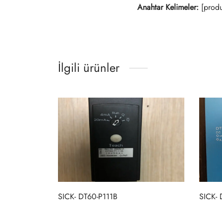
Anahtar Kelimeler:
[produ
İlgili ürünler
SICK- DT60-P111B
SICK-