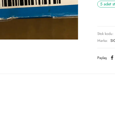
5 adet s
Stok kodu:
Marka:
SI
Paylaş