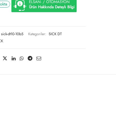
ELSAN- / OTOMASYON
tokta
Ürün Hakkında Detaylı Bilgi
sick-dt10-10b5
Kategoriler:
SICK DT
CK