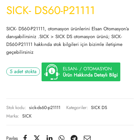
SICK- DS60-P21111
SICK- DS60-P21111, otomasyon ürünlerini Elsan Otomasyon’a
danışabilirsiniz .SICK > SICK DS otomasyon ürünü; SICK-
DS60-P21111 hakkında stok bilgileri için bizimle iletişime
geçebilirsiniz
ELSAN- / OTOMASYON
5 adet stokta
Ürün Hakkında Detaylı Bilgi
Stok kodu:
sick-ds60-p21111
Kategoriler:
SICK DS
Marka:
SICK
Paylaş