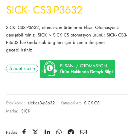
SICK- CS3-P3632
SICK- CS3-P3632, otomasyon ürünlerini Elsan Otomasyon’a
danışabilirsiniz .SICK > SICK CS otomasyon ürünü; SICK- CS3-
P3632 hakkında stok bilgileri için bizimle iletişime
geçebilirsiniz
ELSAN- / OTOMASYON
5 adet stokta
Ürün Hakkında Detaylı Bilgi
Stok kodu:
sick-cs3-p3632
Kategoriler:
SICK CS
Marka:
SICK
Paylaş