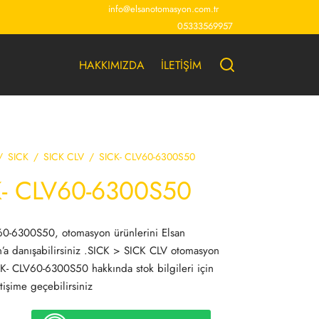
info@elsanotomasyon.com.tr
05333569957
HAKKIMIZDA
İLETİŞİM
/
SICK
/
SICK CLV
/
SICK- CLV60-6300S50
K- CLV60-6300S50
60-6300S50, otomasyon ürünlerini Elsan
a danışabilirsiniz .SICK > SICK CLV otomasyon
K- CLV60-6300S50 hakkında stok bilgileri için
tişime geçebilirsiniz