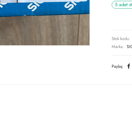
5 adet s
Stok kodu:
Marka:
SI
Paylaş