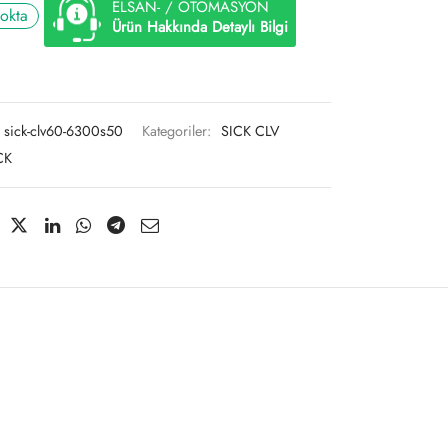
ELSAN- / OTOMASYON
tokta
Ürün Hakkında Detaylı Bilgi
sick-clv60-6300s50
Kategoriler:
SICK CLV
CK