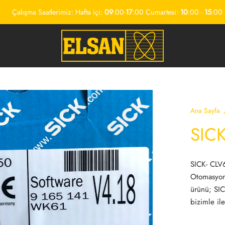
Çalışma Saatlerimiz: Hafta içi:
09
:00-
17
:00 Cumartesi:
10
:00 -
15
:00
Ana Sayfa
SIC
SICK- CLV
Otomasyon’
ürünü; SIC
bizimle ile