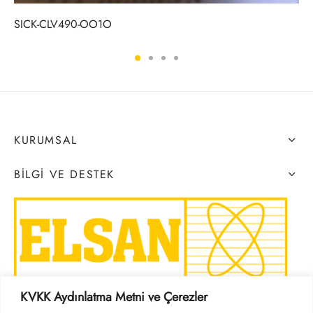
SICK-CLV490-OO1O
KURUMSAL
BILGI VE DESTEK
KVKK Aydınlatma Metni ve Çerezler
SOSYAL MEDYA