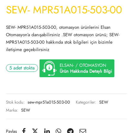
SEW- MPR51A015-503-00
SEW- MPR51A015-503-00, otomasyon ürünlerini Elsan
Otomasyon’a danışabilirsiniz .SEW otomasyon ürünü; SEW-
MPR51A015-503-00 hakkında stok bilgileri için bizimle
iletişime geçebilirsiniz
ELSAN- / OTOMASYON
5 adet stokta
Ürün Hakkında Detaylı Bilgi
Stok kodu:
sew-mpr51a015-503-00
Kategoriler:
SEW
Marka:
SEW
Paylaş