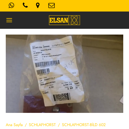
Geri
K- AYDINLATMA METNI
Kullanım Koşulları
 Politikası
Ana Sayfa
/
SCHLAFHORST
/
SCHLAFHORST-BİLD 602