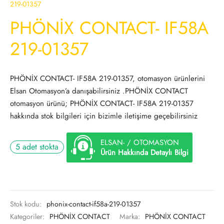
219-01357
PHÖNİX CONTACT- IF58A
219-01357
PHÖNİX CONTACT- IF58A 219-01357, otomasyon ürünlerini
Elsan Otomasyon’a danışabilirsiniz .PHÖNİX CONTACT
otomasyon ürünü; PHÖNİX CONTACT- IF58A 219-01357
hakkında stok bilgileri için bizimle iletişime geçebilirsiniz
ELSAN- / OTOMASYON
5 adet stokta
Ürün Hakkında Detaylı Bilgi
Stok kodu:
phonix-contact-if58a-219-01357
Kategoriler:
PHÖNİX CONTACT
Marka:
PHÖNİX CONTACT