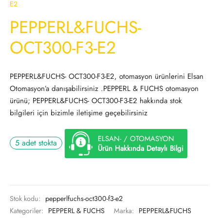
E2
PEPPERL&FUCHS-
OCT300-F3-E2
PEPPERL&FUCHS- OCT300-F3-E2, otomasyon ürünlerini Elsan
Otomasyon’a danışabilirsiniz .PEPPERL & FUCHS otomasyon
ürünü; PEPPERL&FUCHS- OCT300-F3-E2 hakkında stok
bilgileri için bizimle iletişime geçebilirsiniz
ELSAN- / OTOMASYON
5 adet stokta
Ürün Hakkında Detaylı Bilgi
Stok kodu:
pepperlfuchs-oct300-f3-e2
Kategoriler:
PEPPERL & FUCHS
Marka:
PEPPERL&FUCHS