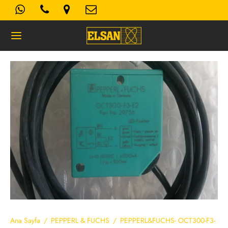
Geri
K- AYDINLATMA METNI
Kullanım Koşulları
 Politikası
Ana Sayfa
/
PEPPERL & FUCHS
/
PEPPERL&FUCHS- OCT300-F3-