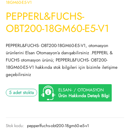
18GM60-E5-V1
PEPPERL&FUCHS-
OBT200-18GM60-E5-V1
PEPPERL&FUCHS- OBT200-18GM60-E5-V1, otomasyon
ürünlerini Elsan Otomasyon’a danışabilirsiniz .PEPPERL &
FUCHS otomasyon ürünü; PEPPERL&FUCHS- OBT200-
18GM60-E5-V1 hakkında stok bilgileri için bizimle iletişime
geçebilirsiniz
ELSAN- / OTOMASYON
5 adet stokta
Ürün Hakkında Detaylı Bilgi
Stok kodu:
pepperlfuchs-obt200-18gm60-e5-v1