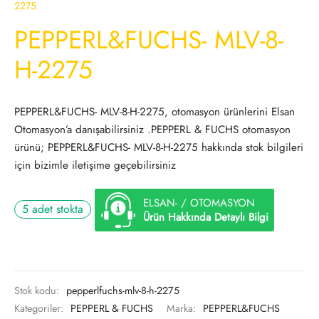
2275
PEPPERL&FUCHS- MLV-8-
H-2275
PEPPERL&FUCHS- MLV-8-H-2275, otomasyon ürünlerini Elsan
Otomasyon’a danışabilirsiniz .PEPPERL & FUCHS otomasyon
ürünü; PEPPERL&FUCHS- MLV-8-H-2275 hakkında stok bilgileri
için bizimle iletişime geçebilirsiniz
ELSAN- / OTOMASYON
5 adet stokta
Ürün Hakkında Detaylı Bilgi
Stok kodu:
pepperlfuchs-mlv-8-h-2275
Kategoriler:
PEPPERL & FUCHS
Marka:
PEPPERL&FUCHS