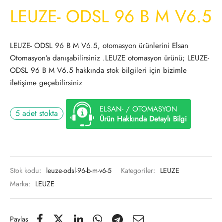
LEUZE- ODSL 96 B M V6.5
LEUZE- ODSL 96 B M V6.5, otomasyon ürünlerini Elsan
Otomasyon’a danışabilirsiniz .LEUZE otomasyon ürünü; LEUZE-
ODSL 96 B M V6.5 hakkında stok bilgileri için bizimle
iletişime geçebilirsiniz
ELSAN- / OTOMASYON
5 adet stokta
Ürün Hakkında Detaylı Bilgi
Stok kodu:
leuze-odsl-96-b-m-v6-5
Kategoriler:
LEUZE
Marka:
LEUZE
Paylaş