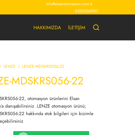
info@elsanotomasyon.com.tr
05333569957
HAKKIMIZDA
İLETİŞİM
/
LENZE
/
LENZE-MDSKRS056-22
ZE-MDSKRS056-22
KRS056-22, otomasyon ürünlerini Elsan
a danışabilirsiniz .LENZE otomasyon ürünü;
RS056-22 hakkında stok bilgileri için bizimle
eçebilirsiniz