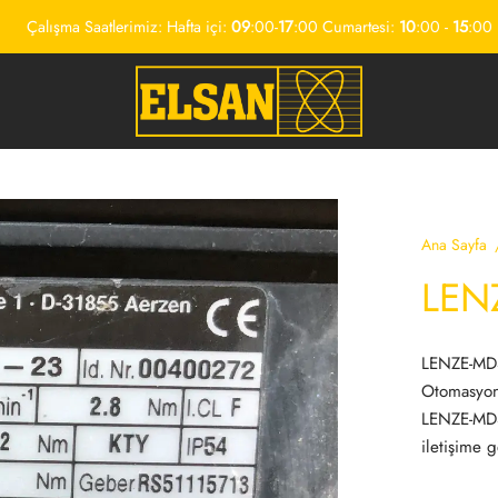
Çalışma Saatlerimiz: Hafta içi:
09
:00-
17
:00 Cumartesi:
10
:00 -
15
:00
Ana Sayfa
LEN
LENZE-MDS
Otomasyon’
LENZE-MDSK
iletişime g