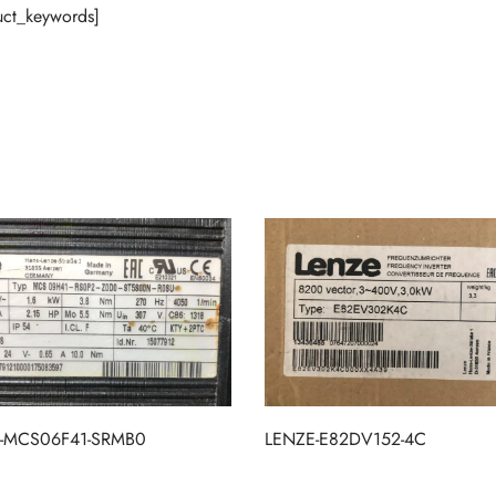
ct_keywords]
-MCS06F41-SRMB0
LENZE-E82DV152-4C