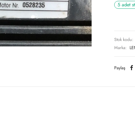
5 adet s
Stok kodu:
Marka:
LE
Paylaş