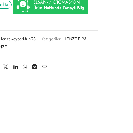
ELSAN- / OTOMASYON
tokta
Ürün Hakkında Detaylı Bilgi
lenze-keypad-fur-93
Kategoriler:
LENZE E 93
NZE