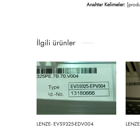
Anahtar Kelimeler:
[produ
İlgili ürünler
LENZE- EVS9325-EDV004
LENZE