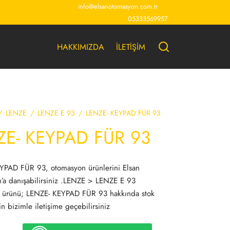
info@elsanotomasyon.com.tr
05333569957
HAKKIMIZDA
İLETİŞİM
/
LENZE
/
LENZE E 93
/
LENZE- KEYPAD FÜR 93
ZE- KEYPAD FÜR 93
YPAD FÜR 93, otomasyon ürünlerini Elsan
’a danışabilirsiniz .LENZE > LENZE E 93
 ürünü; LENZE- KEYPAD FÜR 93 hakkında stok
çin bizimle iletişime geçebilirsiniz