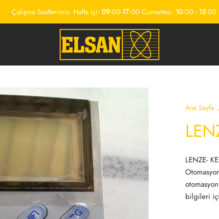
Çalışma Saatlerimiz: Hafta içi:
09
:00-
17
:00 Cumartesi:
10
:00 -
15
:00
Ana Sayfa
LEN
LENZE- KE
Otomasyon
otomasyon
bilgileri i