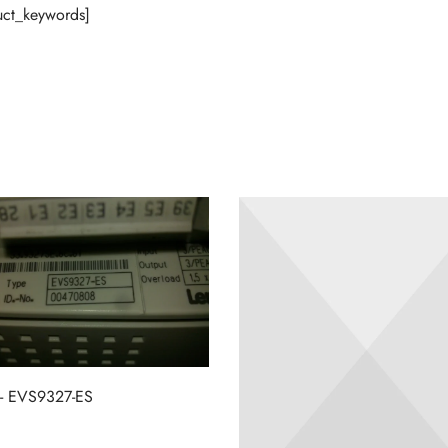
ct_keywords]
- EVS9327-ES