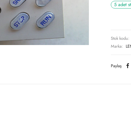
5 adet s
Stok kodu:
Marka:
LE
Paylaş