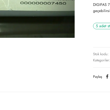
DIGIFAS 72
geçebilirsi
5 adet s
Stok kodu:
Kategoriler
Paylaş