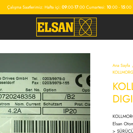
Çalışma Saatlerimiz: Hafta içi:
09
:00-
17
:00 Cumartesi:
10
:00 -
15
:00
Ana Sayfa
KOLLMORGE
KOL
DIG
KOLLMORGE
Elsan Oto
> SÜRÜCÜ