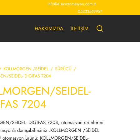
info@elsanotomasyon.com.tr
05333569957
HAKKIMIZDA
İLETİŞİM
/
KOLLMORGEN /SEİDEL
/
SÜRÜCÜ
/
N/SEIDEL- DIGIFAS 7204
LMORGEN/SEIDEL-
IFAS 7204
N/SEIDEL- DIGIFAS 7204, otomasyon ürünlerini
masyon’a danışabilirsiniz .KOLLMORGEN /SEİDEL
 otomasyon ürünü; KOLLMORGEN/SEIDEL-