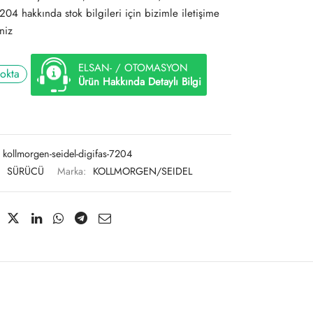
04 hakkında stok bilgileri için bizimle iletişime
niz
ELSAN- / OTOMASYON
tokta
Ürün Hakkında Detaylı Bilgi
kollmorgen-seidel-digifas-7204
:
SÜRÜCÜ
Marka:
KOLLMORGEN/SEIDEL