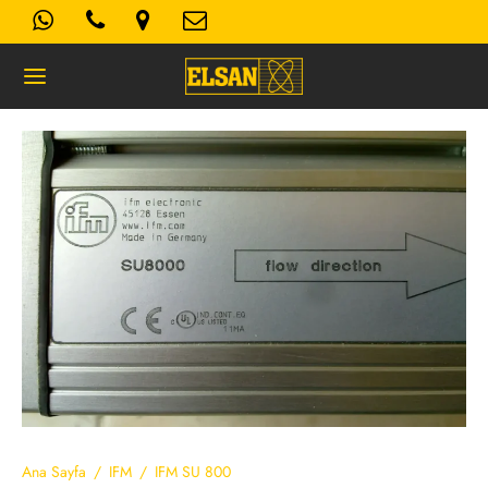
Geri
K- AYDINLATMA METNI
Kullanım Koşulları
 Politikası
Ana Sayfa
/
IFM
/
IFM SU 800