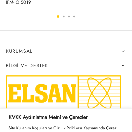
IFM- OI5019
KURUMSAL
BILGI VE DESTEK
KVKK Aydınlatma Metni ve Çerezler
SOSYAL MEDYA
Site Kullanım Koşulları ve Gizlilik Politikası Kapsamında Çerez