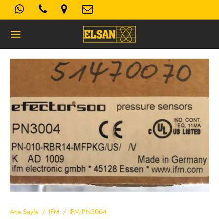
Geri
K- AYDINLATMA METNI
Kullanım Koşulları
 Politikası
Ana Sayfa
/
IFM
/
IFM PN3004