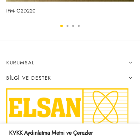
IFM- O2D220
KURUMSAL
BILGI VE DESTEK
KVKK Aydınlatma Metni ve Çerezler
SOSYAL MEDYA