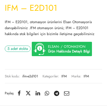
IFM – E2D101
IFM – E2D101, otomasyon ürünlerini Elsan Otomasyon’a
danışabilirsiniz .IFM otomasyon ürünü; IFM – E2D101
hakkında stok bilgileri için bizimle iletişime geçebilirsiniz
ELSAN- / OTOMASYON
5 adet stokta
Ürün Hakkında Detaylı Bilgi
Stok kodu:
ifm-e2d101
Kategoriler:
IFM
Marka:
IFM
Paylaş