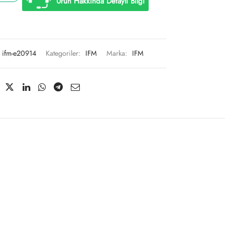
Ürün Hakkında Detaylı Bilgi
ifm-e20914
Kategoriler:
IFM
Marka:
IFM