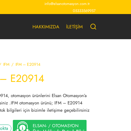
info@elsanotomasyon.com.tr
05333569957
HAKKIMIZDA
İLETİŞİM
/
IFM
/
IFM – E20914
 – E20914
914, otomasyon ürünlerini Elsan Otomasyon’a
rsiniz .IFM otomasyon ürünü; IFM – E20914
ok bilgileri için bizimle iletişime geçebilirsiniz
ELSAN- / OTOMASYON
tokta