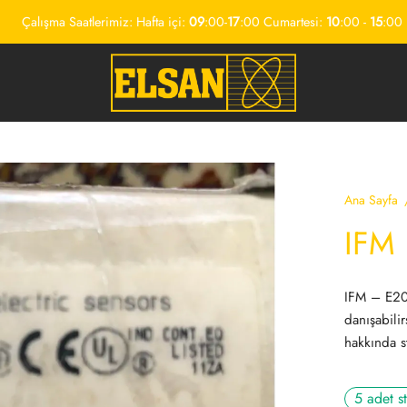
Çalışma Saatlerimiz: Hafta içi:
09
:00-
17
:00 Cumartesi:
10
:00 -
15
:00
Ana Sayfa
IFM
IFM – E20
danışabili
hakkında st
5 adet s