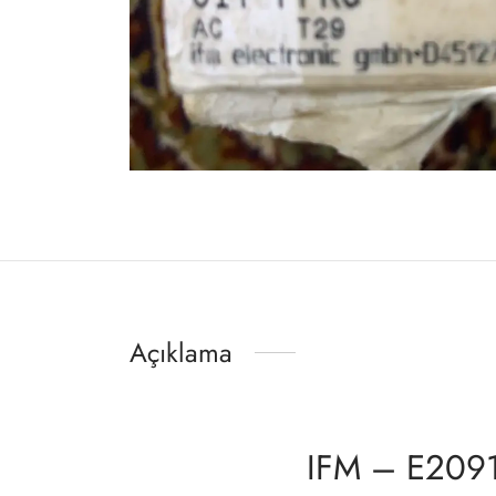
Açıklama
IFM – E209