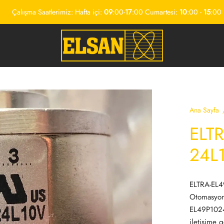
Çalışma Saatlerimiz: Hafta içi:
09
:00-
17
:00 Cumartesi:
10
:00 -
15
:00
Ana Sayfa
ELT
24L
ELTRA-EL4
Otomasyon’
EL49P1024Z
iletişime g