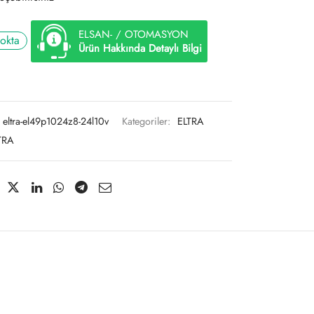
ELSAN- / OTOMASYON
tokta
Ürün Hakkında Detaylı Bilgi
eltra-el49p1024z8-24l10v
Kategoriler:
ELTRA
TRA