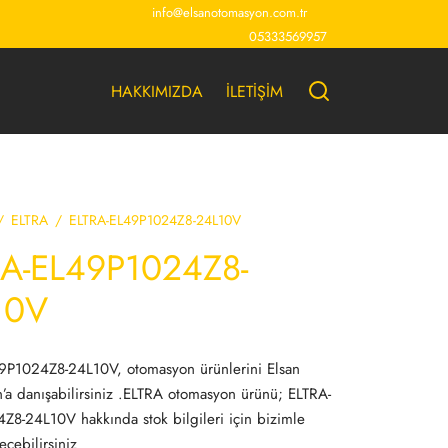
info@elsanotomasyon.com.tr
05333569957
HAKKIMIZDA
İLETİŞİM
/
ELTRA
/
ELTRA-EL49P1024Z8-24L10V
RA-EL49P1024Z8-
10V
9P1024Z8-24L10V, otomasyon ürünlerini Elsan
a danışabilirsiniz .ELTRA otomasyon ürünü; ELTRA-
8-24L10V hakkında stok bilgileri için bizimle
eçebilirsiniz