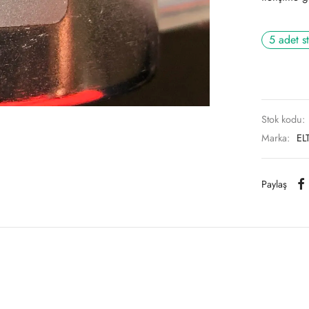
5 adet s
Stok kodu:
Marka:
EL
Paylaş