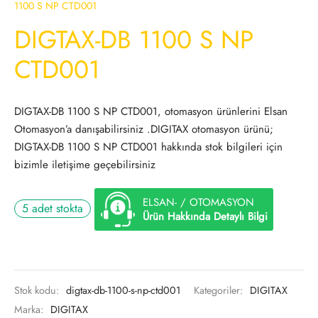
1100 S NP CTD001
DIGTAX-DB 1100 S NP
CTD001
DIGTAX-DB 1100 S NP CTD001, otomasyon ürünlerini Elsan
Otomasyon’a danışabilirsiniz .DIGITAX otomasyon ürünü;
DIGTAX-DB 1100 S NP CTD001 hakkında stok bilgileri için
bizimle iletişime geçebilirsiniz
ELSAN- / OTOMASYON
5 adet stokta
Ürün Hakkında Detaylı Bilgi
Stok kodu:
digtax-db-1100-s-np-ctd001
Kategoriler:
DIGITAX
Marka:
DIGITAX