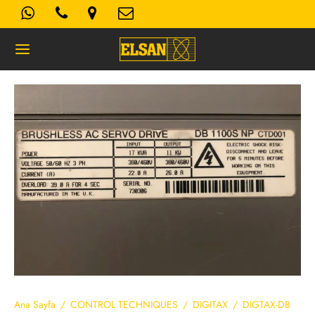
Geri
K- AYDINLATMA METNI
Kullanım Koşulları
 Politikası
Ana Sayfa
/
CONTROL TECHNIQUES
/
DIGITAX
/
DIGTAX-DB